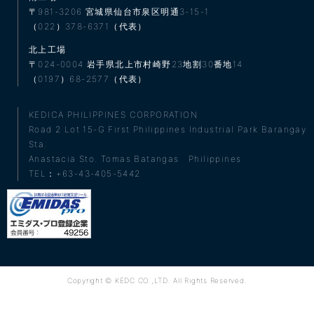
〒981-3206
宮城県仙台市泉区明通3-15-1
（022）378-6371（代表）
北上工場
〒024-0004
岩手県北上市村崎野23地割30番地14
（0197）68-2577（代表）
KEDICA PHILIPPINES CORPORATION
Road 2 Lot 15-G First Philippines Industrial Park Barangay
Sta.
Anastacia Sto. Tomas Batangas Philippines
TEL：+63-43-405-5442
Copyright © KEDC CO.,LTD. All Rights Reserved.