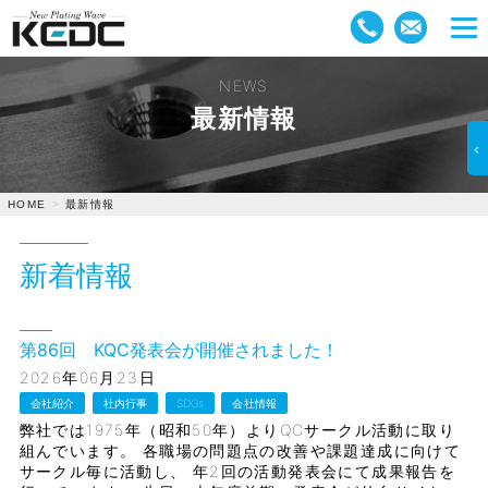
NEWS
最新情報
最新情報
HOME
新着情報
第86回 KQC発表会が開催されました！
2026年06月23日
会社紹介
社内行事
SDGs
会社情報
弊社では1975年（昭和50年）よりQCサークル活動に取り
組んでいます。 各職場の問題点の改善や課題達成に向けて
サークル毎に活動し、 年2回の活動発表会にて成果報告を