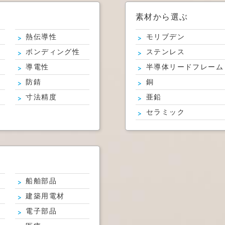
素材から選ぶ
熱伝導性
モリブデン
ボンディング性
ステンレス
導電性
半導体リードフレーム
防錆
銅
寸法精度
亜鉛
セラミック
船舶部品
建築用電材
電子部品