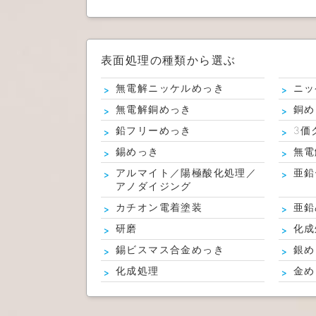
表面処理の種類から選ぶ
無電解ニッケルめっき
ニッ
無電解銅めっき
銅め
鉛フリーめっき
3価
錫めっき
無電
アルマイト／陽極酸化処理／
亜鉛
アノダイジング
カチオン電着塗装
亜鉛
研磨
化成
錫ビスマス合金めっき
銀め
化成処理
金め