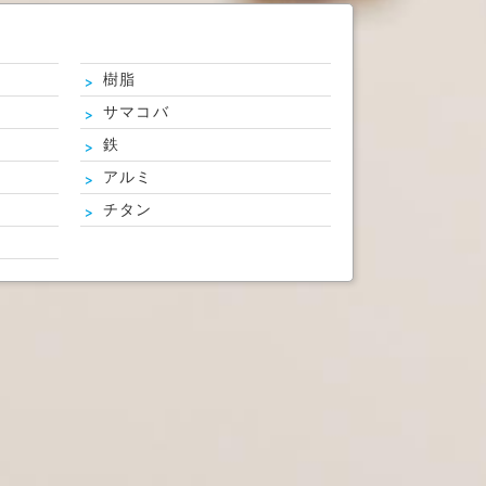
樹脂
サマコバ
鉄
アルミ
チタン