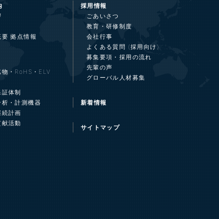
内
採用情報
拶
ごあいさつ
教育・研修制度
概要 拠点情報
会社行事
よくある質問 (採用向け)
募集要項・採用の流れ
先輩の声
物・RoHS・ELV
グローバル人材募集
保証体制
分析・計測機器
新着情報
継続計画
貢献活動
サイトマップ