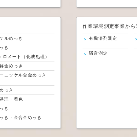
作業環境測定事業から
ケルめっき
有機溶剤測定
っき
騒音測定
クロメート（化成処理）
解金めっき
ーニッケル合金めっき
めっき
処理・着色
っき
っき・金合金めっき