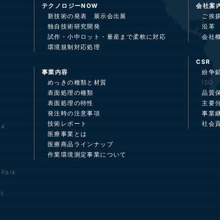
テクノロジーNOW
会社案
新技術の発表 展示会出展
ご挨
独自技術研究開発
沿革
試作・小中ロット・量産まで柔軟に対応
会社
環境規制対応処理
CSR
事業内容
紛争鉱
めっきの種類と材質
ISO
表面処理の種類
品質
表面処理の特性
主要
発注時の注意事項
事業
技術レポート
社会
4
医療事業とは
医療商品ラインナップ
作業環境測定事業について
 Park
es