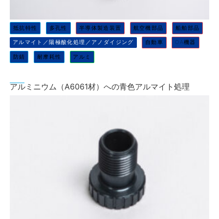
抵抗特性
多孔性
半導体製造装置
航空機部品
船舶部品
アルマイト／陽極酸化処理／アノダイジング
自動車
OA機器
防錆
耐摩耗性
アルミ
アルミニウム（A6061材）への青色アルマイト処理