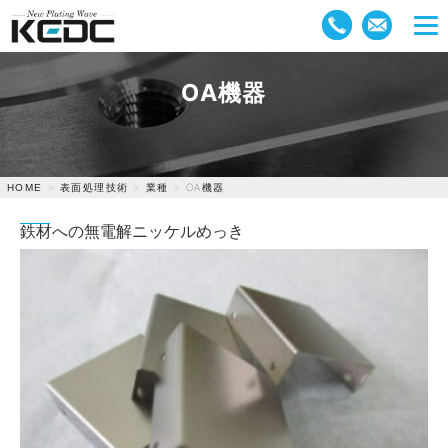
OA機器
表面処理技術
業種
OA機器
HOME
鉄材への無電解ニッケルめっき