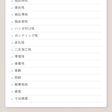
抵抗特性
接合性
熱伝導性
熱反射性
ハンダ付け性
ボンディング性
多孔性
二次加工性
導電性
接着性
装飾
防錆
耐摩耗性
硬度
寸法精度