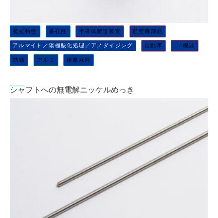
抵抗特性
多孔性
半導体製造装置
航空機部品
アルマイト／陽極酸化処理／アノダイジング
自動車
OA機器
防錆
アルミ
耐摩耗性
シャフトへの無電解ニッケルめっき