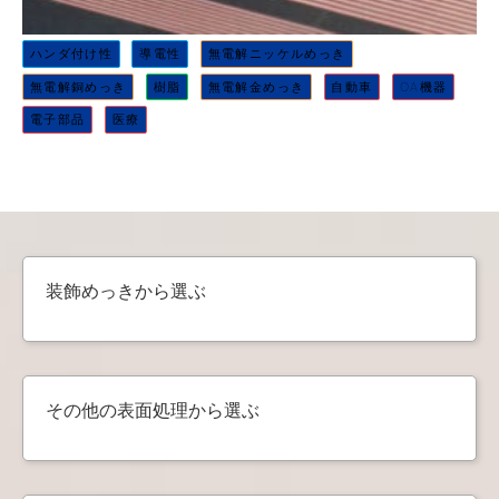
ハンダ付け性
導電性
無電解ニッケルめっき
無電解銅めっき
樹脂
無電解金めっき
自動車
OA機器
電子部品
医療
装飾めっきから選ぶ
その他の表面処理から選ぶ