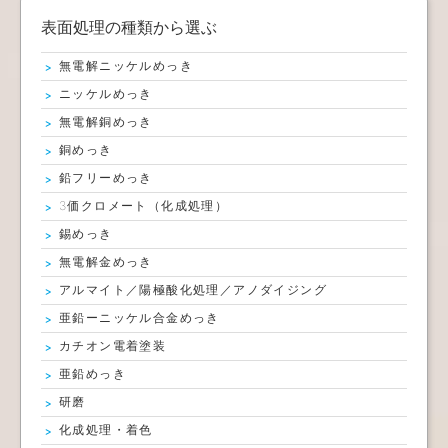
表面処理の種類から選ぶ
無電解ニッケルめっき
ニッケルめっき
無電解銅めっき
銅めっき
鉛フリーめっき
3価クロメート（化成処理）
錫めっき
無電解金めっき
アルマイト／陽極酸化処理／アノダイジング
亜鉛ーニッケル合金めっき
カチオン電着塗装
亜鉛めっき
研磨
化成処理・着色