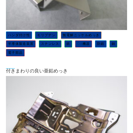
ハンダ付け性
モリブデン
無電解ニッケルめっき
半導体製造装置
ステンレス
鉄
OA機器
防錆
銅
電子部品
付きまわりの良い亜鉛めっき