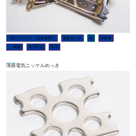
3価クロメート（化成処理）
亜鉛めっき
鉄
自動車
OA機器
電子部品
器具
薄膜電気ニッケルめっき