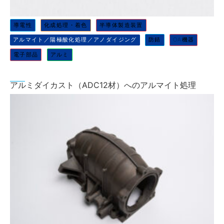
導電性
化成処理・着色
半導体製造装置
アルマイト／陽極酸化処理／アノダイジング
防錆
OA機器
電子部品
アルミ
アルミダイカスト（ADC12材）へのアルマイト処理