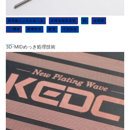
無電解ニッケルめっき
半導体製造装置
鉄
自動車
OA機器
耐摩耗性
硬度
寸法精度
3D-MIDめっき処理技術