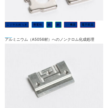
ニッケルめっき
導電性
鉄
銅
OA機器
電子部品
アルミニウム（A5056材）へのノンクロム化成処理