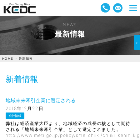
NEWS
最新情報
最新情報
HOME
新着情報
地域未来牽引企業に選定される
2018年12月22日
会社情報
弊社は経済産業大臣より、地域経済の成長の核として期待
される「地域未来牽引企業」として選定されました。
http://www.meti.go.jp/policy/sme_chiiki/chiiki_kenin_ki