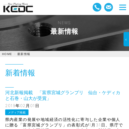
NEWS
最新情報
最新情報
HOME
新着情報
河北新報掲載 「富県宮城グランプリ 仙台・ケディカ
と石巻・山大が受賞」
2019年02月01日
メディア掲載
県内産業の発展や地域経済の活性化に寄与した企業や個人
に贈る「富県宮城グランプリ」の表彰式が1月31日、県庁で