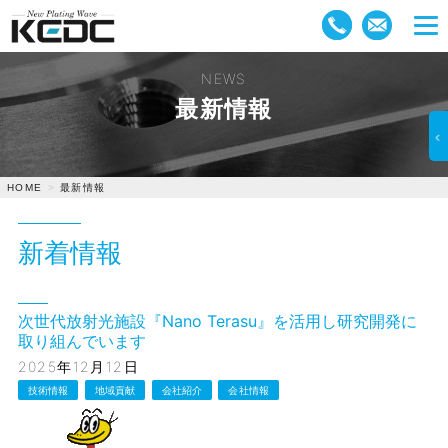
NEWS
最新情報
最新情報
HOME
新着情報
次世代放射光施設『Nano Terasu』を活用し研究開発に
取り組んでいます
2025年12月12日
技術情報
地域貢献
会社紹介
会社情報