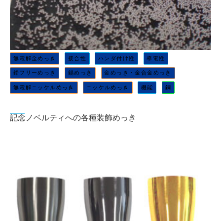
無電解金めっき
接合性
ハンダ付け性
導電性
鉛フリーめっき
錫めっき
金めっき・金合金めっき
無電解ニッケルめっき
ニッケルめっき
機能
銅
記念ノベルティへの各種装飾めっき