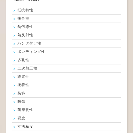
抵抗特性
接合性
熱伝導性
熱反射性
ハンダ付け性
ボンディング性
多孔性
二次加工性
導電性
接着性
装飾
防錆
耐摩耗性
硬度
寸法精度