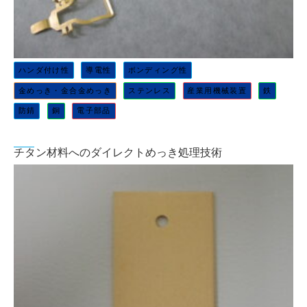
ハンダ付け性
導電性
ボンディング性
金めっき・金合金めっき
ステンレス
産業用機械装置
鉄
防錆
銅
電子部品
チタン材料へのダイレクトめっき処理技術